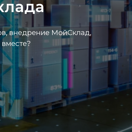
клада
ов, внедрение МойСклад,
 вместе?