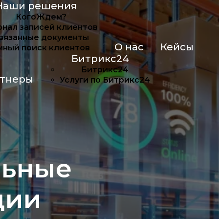
решения
О нас
Кейсы
Партнеры
Битрикс24
льные
ции