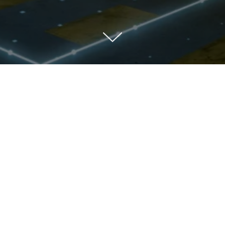
МойСклад